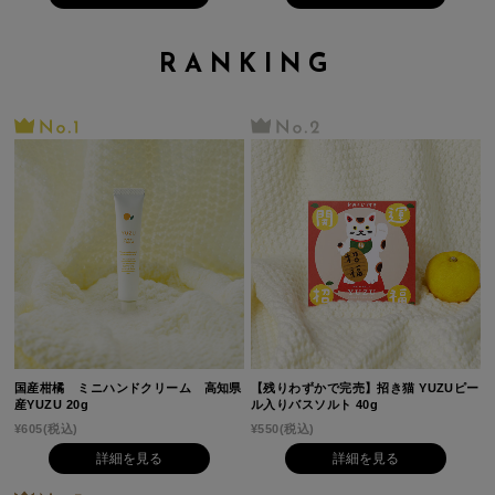
RANKING
国産柑橘 ミニハンドクリーム 高知県
【残りわずかで完売】招き猫 YUZUピー
産YUZU 20g
ル入りバスソルト 40g
¥605
(税込)
¥550
(税込)
詳細を見る
詳細を見る