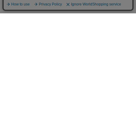
用途から選ぶ
香りから選ぶ
ブランドから選ぶ
会員ログイン
ご利用案内
特定商取引法に関する表記
個人情報の取り扱いについて
楽天ROOM公式アカウント