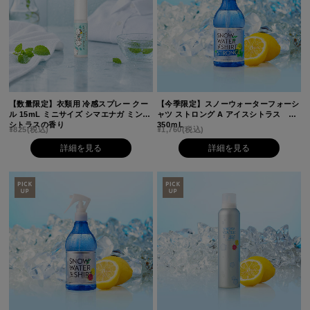
【数量限定】衣類用 冷感スプレー クー
【今季限定】スノーウォーターフォーシ
ル 15mL ミニサイズ シマエナガ ミント
ャツ ストロング A アイスシトラス
シトラスの香り
350ｍL
¥825
(税込)
¥1,760
(税込)
詳細を見る
詳細を見る