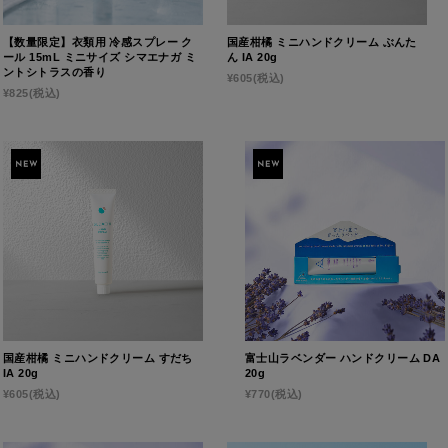
【数量限定】衣類用 冷感スプレー ク
国産柑橘 ミニハンドクリーム ぶんた
ール 15mL ミニサイズ シマエナガ ミ
ん IA 20g
ントシトラスの香り
¥605
(税込)
¥825
(税込)
国産柑橘 ミニハンドクリーム すだち
富士山ラベンダー ハンドクリーム DA
IA 20g
20g
¥605
(税込)
¥770
(税込)