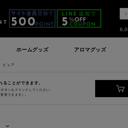
6
ホームグッズ
アロマグッズ
ピュア
モン
戸内レモン
ハッカ
いちご～おとめとあ
れることができます。
」ボタンをクリックしてください。
で変更できます）。
本の香り
ノーウォーター
北海道ハッカ油