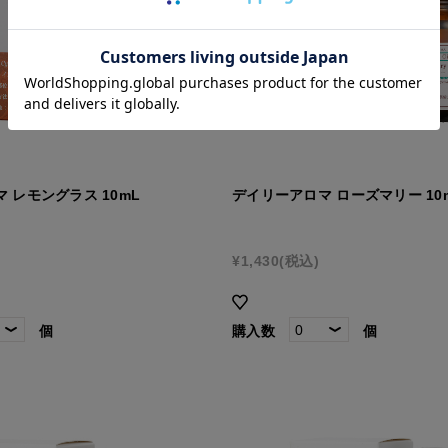
 レモングラス 10mL
デイリーアロマ ローズマリー 10
¥1,430
(税込)
個
購入数
個