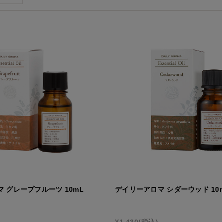
産アロマ入浴剤
消臭・除菌 ファブ
ォーター
ロマツール
ラ・フルール
 グレープフルーツ 10mL
デイリーアロマ シダーウッド 10
¥1,430
(税込)