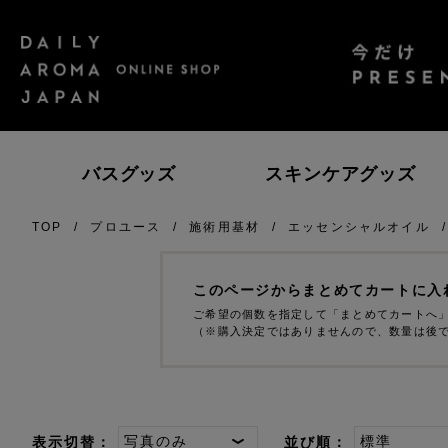
バスグッズ
スキンケアグッズ
TOP
プロユース
施術用基材
エッセンシャルオイル
エッセンシャルオイル
ゆず
高知県産ＹＵＺＵ
レ
瀬
このページからまとめてカートに入
ご希望の個数を指定して「まとめてカートへ
（※購入決定ではありませんので、数量は後
柑橘
SAKURA
日
ス
表示切替：
並び順：