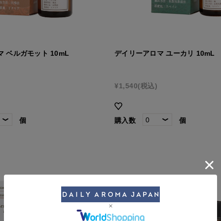
 ベルガモット 10mL
デイリーアロマ ユーカリ 10mL
¥1,540
(税込)
個
購入数
個