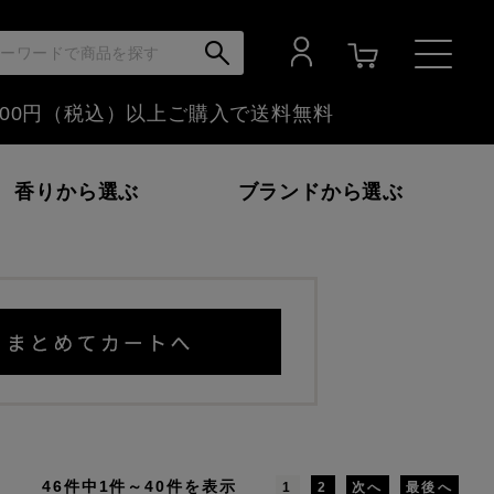
,000円（税込）以上ご購入で
送料無料
香りから選ぶ
ブランドから選ぶ
いか～
フローラル
富士山ぶどう
金木犀
46件中1件～40件を表示
1
2
次へ
最後へ