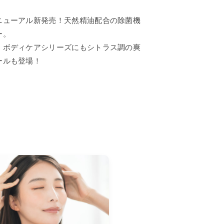
リックウ
リードディフューザー
ニューアル新発売！天然精油配合の除菌機
ー。
・ボディケアシリーズにもシトラス調の爽
アロマプロ
ールも登場！