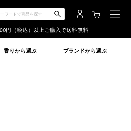
,000円（税込）以上ご購入で
送料無料
香りから選ぶ
ブランドから選ぶ
いか～
フローラル
富士山ぶどう
金木犀