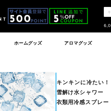
6
ホームグッズ
アロマグッズ
モン
戸内レモン
ハッカ
いちご～おとめとあ
キンキンに冷たい！
本の香り
ノーウォーター
北海道ハッカ油
雪解け水シャワー
衣類用冷感スプレー