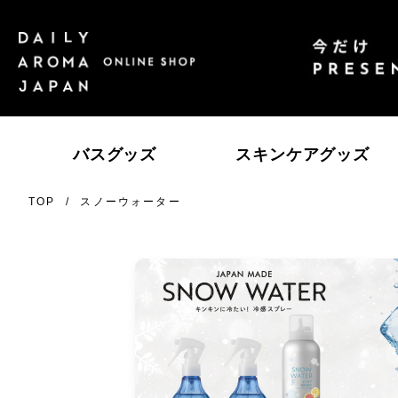
バスグッズ
スキンケアグッズ
TOP
スノーウォーター
エッセンシャルオイル
ゆず
高知県産ＹＵＺＵ
レ
瀬
柑橘
SAKURA
日
ス