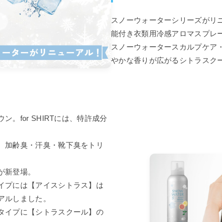
産アロマ入浴剤
消臭・除菌 ファブ
ォーター
スノーウォーターシリーズがリ
能付き衣類用冷感アロマスプレ
スノーウォータースカルプケア
ロマツール
ラ・フルール
やかな香りが広がるシトラスク
。
。for SHIRTには、特許成分
、加齢臭・汗臭・靴下臭をトリ
が新登場。
イプには【アイスシトラス】は
アルしました。
タイプに【シトラスクール】の