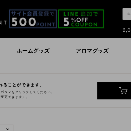
6
ホームグッズ
アロマグッズ
モン
戸内レモン
ハッカ
いちご～おとめとあ
れることができます。
」ボタンをクリックしてください。
で変更できます）。
本の香り
ノーウォーター
北海道ハッカ油