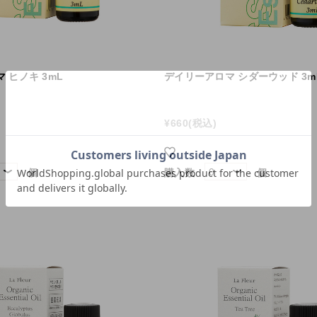
 ヒノキ 3mL
デイリーアロマ シダーウッド 3m
¥660
(税込)
個
購入数
個