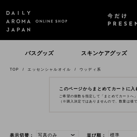
バスグッズ
スキンケアグッズ
TOP
エッセンシャルオイル
ウッディ系
エッセンシャルオイル
ゆず
高知県産ＹＵＺＵ
レ
瀬
このページからまとめてカートに入
ご希望の個数を指定して「まとめてカートへ
（※購入決定ではありませんので、数量は後
柑橘
SAKURA
日
ス
表示切替：
並び順：