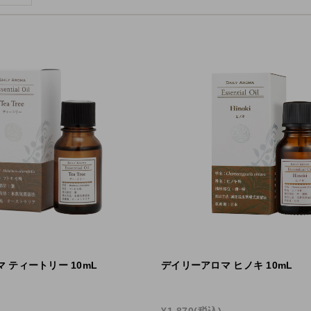
産アロマ入浴剤
消臭・除菌 ファブ
ォーター
ロマツール
ラ・フルール
 ティートリー 10mL
デイリーアロマ ヒノキ 10mL
¥1,870
(税込)