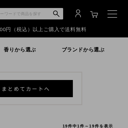
,000円（税込）以上ご購入で
送料無料
香りから選ぶ
ブランドから選ぶ
いか～
フローラル
富士山ぶどう
金木犀
19件中1件～19件を表示