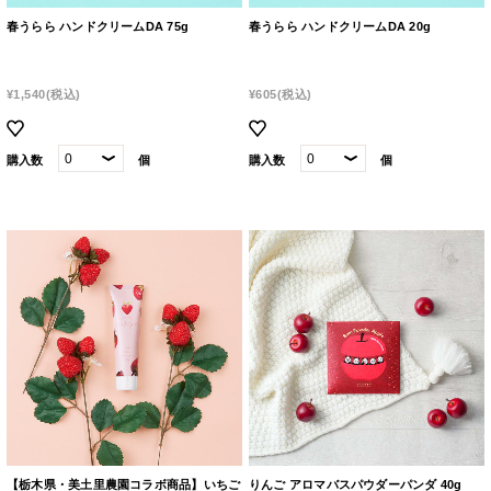
春うらら ハンドクリームDA 75g
春うらら ハンドクリームDA 20g
¥1,540
(税込)
¥605
(税込)
購入数
個
購入数
個
【栃木県・美土里農園コラボ商品】いちご
りんご アロマバスパウダーパンダ 40g