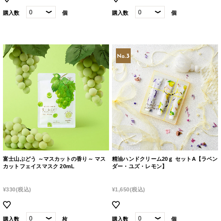
購入数
個
購入数
個
富士山ぶどう ～マスカットの香り～ マス
精油ハンドクリーム20ｇ セットA【ラベン
カットフェイスマスク 20mL
ダー・ユズ・レモン】
¥330
(税込)
¥1,650
(税込)
購入数
枚
購入数
個