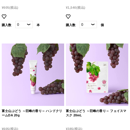
¥605
(税込)
¥1,540
(税込)
購入数
本
購入数
個
富士山ぶどう ～巨峰の香り～ ハンドクリ
富士山ぶどう ～巨峰の香り～ フェイスマ
ームDA 20g
スク 20mL
¥605
(税込)
¥385
(税込)