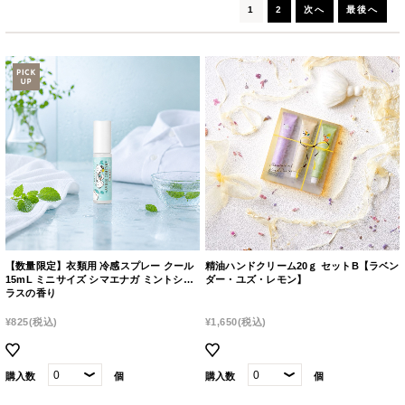
1
2
次へ
最後へ
【数量限定】衣類用 冷感スプレー クール
精油ハンドクリーム20ｇ セットB【ラベン
15mL ミニサイズ シマエナガ ミントシト
ダー・ユズ・レモン】
ラスの香り
¥825
(税込)
¥1,650
(税込)
購入数
個
購入数
個