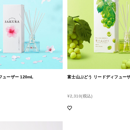
産アロマ入浴剤
消臭・除菌 ファブ
ォーター
ロマツール
ラ・フルール
ューザー 120mL
富士山ぶどう リードディフューザ
¥2,310
(税込)