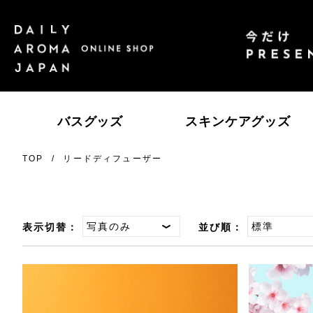
バスグッズ
スキンケアグッズ
TOP
リードディフューザー
エッセンシャルオイル
ゆず
高知県産ＹＵＺＵ
レ
瀬
表示切替：
並び順：
柑橘
SAKURA
日
ス