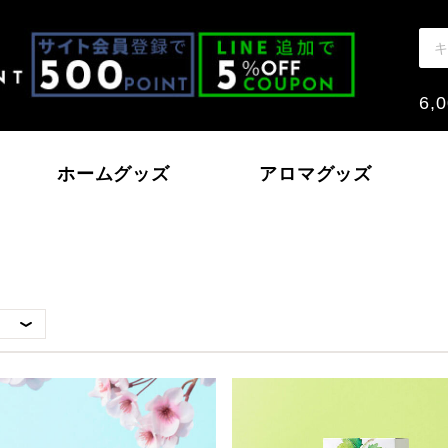
6
ホームグッズ
アロマグッズ
モン
戸内レモン
ハッカ
いちご～おとめとあ
本の香り
ノーウォーター
北海道ハッカ油