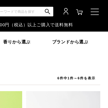
,000円（税込）以上ご購入で
送料無料
香りから選ぶ
ブランドから選ぶ
いか～
フローラル
富士山ぶどう
6件中1件～6件を表示
金木犀