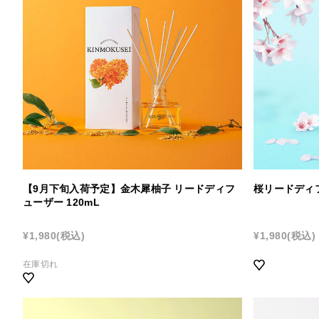
国産柑橘ハンドクリーム
国
デイリーアロマ
ア
【9月下旬入荷予定】金木犀柚子 リードディフ
桜リードディフ
ューザー 120mL
¥1,980
(税込)
¥1,980
(税込)
在庫切れ