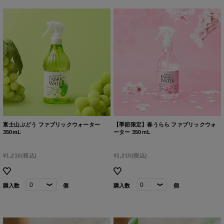
富士山ぶどう ファブリックウォーター
【季節限定】春うらら ファブリックウォ
350mL
ーター 350ｍL
¥1,210
(税込)
¥1,210
(税込)
購入数
個
購入数
個