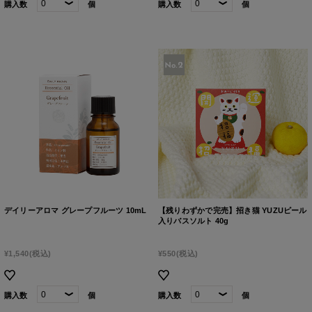
購入数
個
購入数
個
デイリーアロマ グレープフルーツ 10mL
【残りわずかで完売】招き猫 YUZUピール
入りバスソルト 40g
¥1,540
(税込)
¥550
(税込)
購入数
個
購入数
個