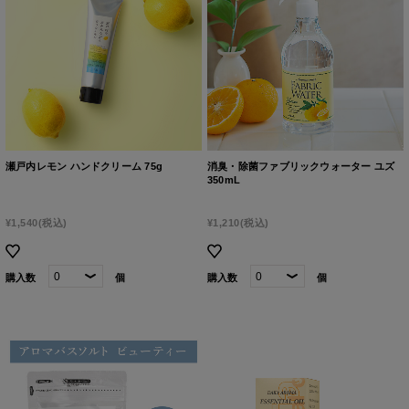
瀬戸内レモン ハンドクリーム 75g
消臭・除菌ファブリックウォーター ユズ
350mL
¥1,540
(税込)
¥1,210
(税込)
購入数
個
購入数
個