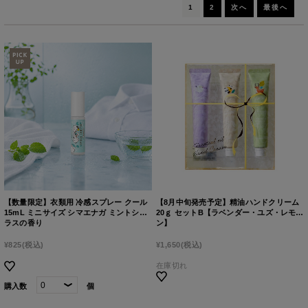
1
2
次へ
最後へ
【数量限定】衣類用 冷感スプレー クール
【8月中旬発売予定】精油ハンドクリーム
15mL ミニサイズ シマエナガ ミントシト
20ｇ セットB【ラベンダー・ユズ・レモ
ラスの香り
ン】
¥825
(税込)
¥1,650
(税込)
在庫切れ
購入数
個