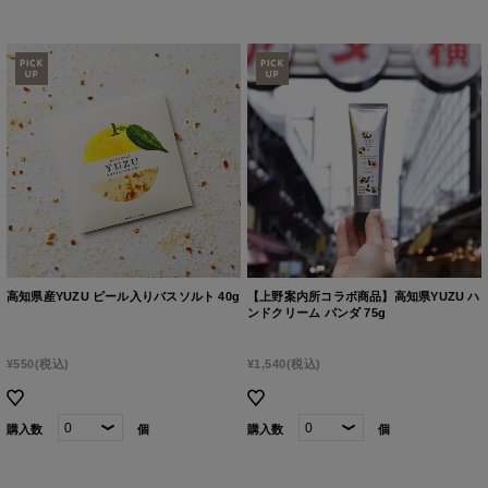
高知県産YUZU ピール入りバスソルト 40g
【上野案内所コラボ商品】高知県YUZU ハ
ンドクリーム パンダ 75g
¥550
(税込)
¥1,540
(税込)
購入数
個
購入数
個