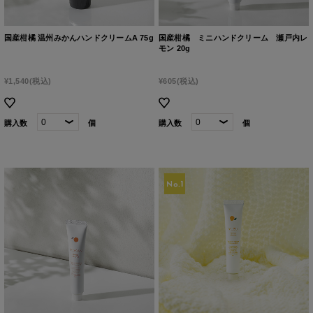
国産柑橘 温州みかんハンドクリームA 75g
国産柑橘 ミニハンドクリーム 瀬戸内レ
モン 20g
¥1,540
(税込)
¥605
(税込)
購入数
個
購入数
個