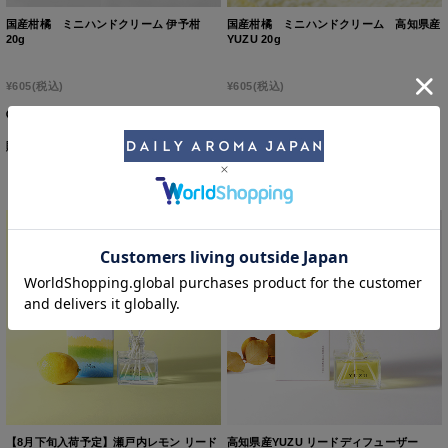
国産柑橘 ミニハンドクリーム 伊予柑
国産柑橘 ミニハンドクリーム 高知県産
20g
YUZU 20g
¥605
(税込)
¥605
(税込)
購入数
個
購入数
個
【8月下旬入荷予定】瀬戸内レモン リード
高知県産YUZU リードディフューザー