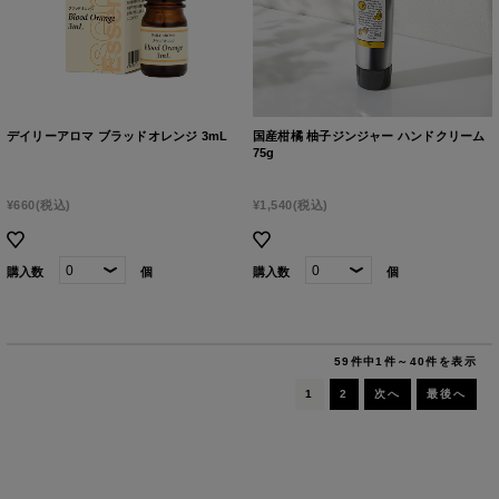
デイリーアロマ ブラッドオレンジ 3mL
国産柑橘 柚子ジンジャー ハンドクリーム
75g
¥660
(税込)
¥1,540
(税込)
購入数
個
購入数
個
59件中1件～40件を表示
1
2
次へ
最後へ