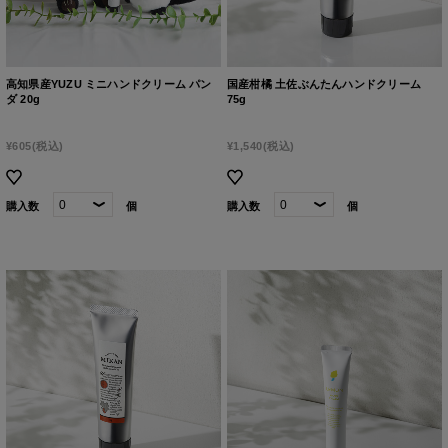
高知県産YUZU ミニハンドクリーム パン
国産柑橘 土佐ぶんたんハンドクリーム
ダ 20g
75g
¥605
(税込)
¥1,540
(税込)
購入数
個
購入数
個