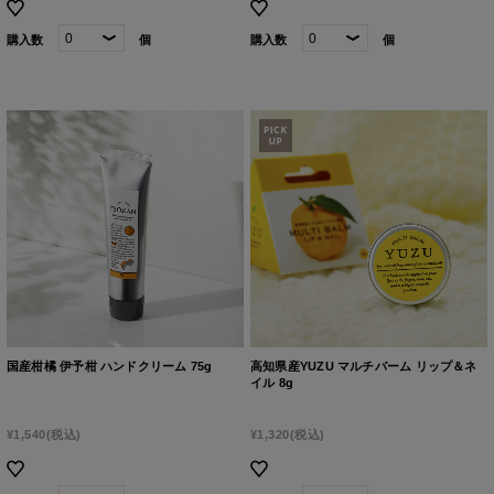
購入数
個
購入数
個
国産柑橘 伊予柑 ハンドクリーム 75g
高知県産YUZU マルチバーム リップ＆ネ
イル 8g
¥1,540
(税込)
¥1,320
(税込)