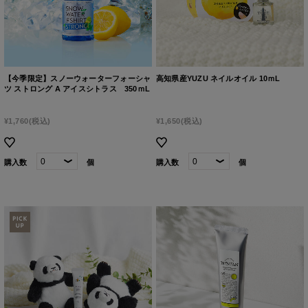
【今季限定】スノーウォーターフォーシャ
高知県産YUZU ネイルオイル 10ｍL
ツ ストロング A アイスシトラス 350ｍL
¥1,760
(税込)
¥1,650
(税込)
購入数
個
購入数
個