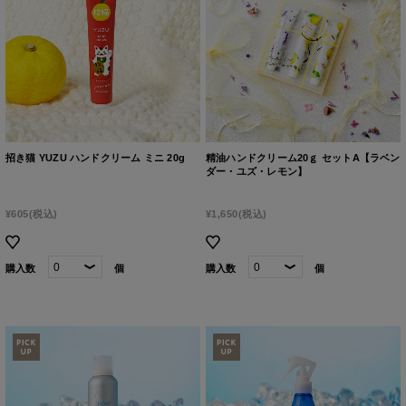
招き猫 YUZU ハンドクリーム ミニ 20g
精油ハンドクリーム20ｇ セットA【ラベン
ダー・ユズ・レモン】
¥605
(税込)
¥1,650
(税込)
購入数
個
購入数
個