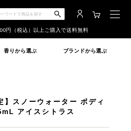
,000円（税込）以上ご購入で
送料無料
香りから選ぶ
ブランドから選ぶ
いか～
フローラル
富士山ぶどう
定】スノーウォーター ボディ
金木犀
5mL アイスシトラス