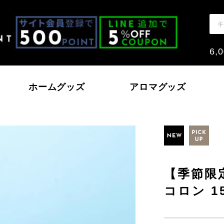
6
ホームグッズ
アロマグッズ
モン
戸内レモン
ハッカ
いちご～おとめとあ
【季節限
本の香り
ノーウォーター
北海道ハッカ油
コロン 1