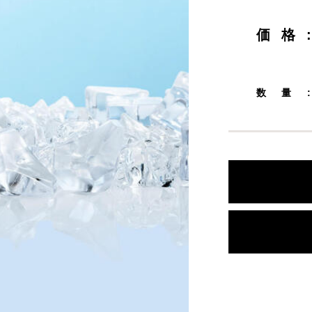
産アロマ入浴剤
消臭・除菌 ファブ
ォーター
価格
ロマツール
ラ・フルール
数量