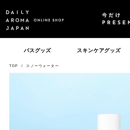
バスグッズ
スキンケアグッズ
TOP
スノーウォーター
エッセンシャルオイル
ゆず
高知県産ＹＵＺＵ
レ
瀬
柑橘
SAKURA
日
ス