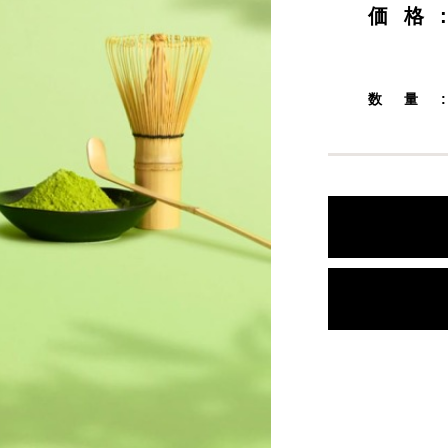
産アロマ入浴剤
消臭・除菌 ファブ
価格
ォーター
数量
ロマツール
ラ・フルール