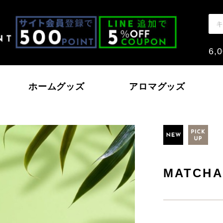
6
ホームグッズ
アロマグッズ
モン
戸内レモン
ハッカ
いちご～おとめとあ
MATCH
本の香り
ノーウォーター
北海道ハッカ油