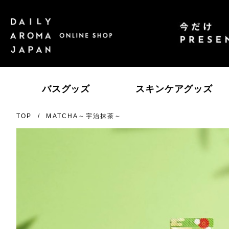
バスグッズ
スキンケアグッズ
TOP
MATCHA～宇治抹茶～
エッセンシャルオイル
ゆず
高知県産ＹＵＺＵ
レ
瀬
柑橘
SAKURA
日
ス