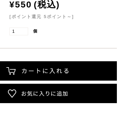
リックウ
リードディフューザー
¥550
(税込)
:
[ポイント還元 5ポイント～]
:
個
アロマプロ