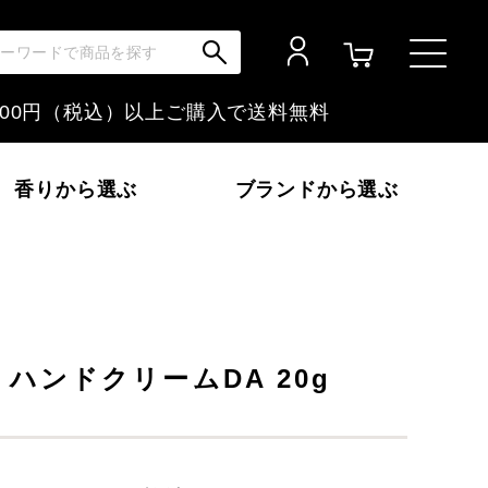
,000円（税込）以上ご購入で
送料無料
香りから選ぶ
ブランドから選ぶ
いか～
フローラル
富士山ぶどう
A ハンドクリームDA 20g
金木犀